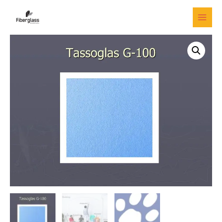
Ir
al
MAI
contenido
MEN