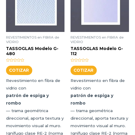
REVESTIMIENTOS en FIBRA de
REVESTIMIENTOS en FIBRA de
VIDRIO
VIDRIO
TASSOGLAS Modelo G-
TASSOGLAS Modelo G-
480
112
Valorado
Valorado
con
con
COTIZAR
COTIZAR
0
0
de
de
5
5
Revestimiento en fibra de
Revestimiento en fibra de
vidrio con
vidrio con
patrón de espiga y
patrón de espiga y
rombo
rombo
— trama geométrica
— trama geométrica
direccional, aporta textura y
direccional, aporta textura y
movimiento visual al muro.
movimiento visual al muro.
Ignífugo clase RE-2 (norma
Ignífugo clase RE-2 (norma