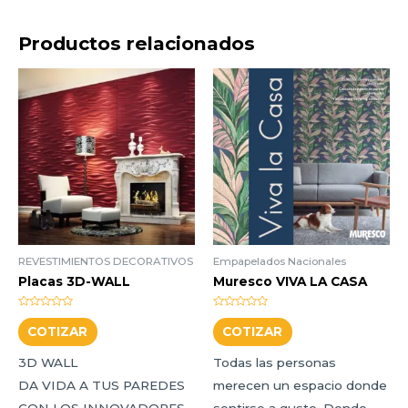
Productos relacionados
REVESTIMIENTOS DECORATIVOS
Empapelados Nacionales
Placas 3D-WALL
Muresco VIVA LA CASA
Valorado
Valorado
Este
Este
con
con
COTIZAR
COTIZAR
0
0
producto
producto
de
de
5
5
3D WALL
Todas las personas
tiene
tiene
DA VIDA A TUS PAREDES
merecen un espacio donde
múltiples
múltiples