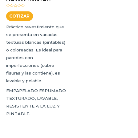
Valorado
Este
con
COTIZAR
0
producto
de
5
Práctico revestimiento que
tiene
se presenta en variadas
múltiples
texturas blancas (pintables)
variantes.
o coloreadas. Es ideal para
Las
paredes con
opciones
imperfecciones (cubre
se
fisuras y las contiene), es
pueden
lavable y pelable.
elegir
en
EMPAPELADO ESPUMADO
la
TEXTURADO, LAVABLE,
página
RESISTENTE A LA LUZ Y
de
PINTABLE.
producto