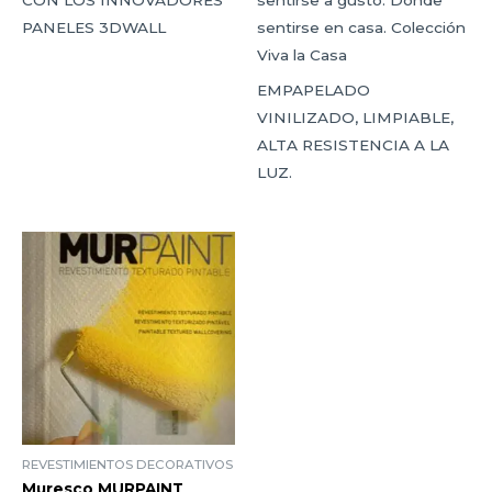
CON LOS INNOVADORES
sentirse a gusto. Donde
variantes.
variantes.
PANELES 3DWALL
sentirse en casa. Colección
Las
Las
Viva la Casa
opciones
opciones
se
se
EMPAPELADO
pueden
pueden
VINILIZADO, LIMPIABLE,
elegir
elegir
ALTA RESISTENCIA A LA
en
en
LUZ.
la
la
página
página
de
de
producto
producto
REVESTIMIENTOS DECORATIVOS
Muresco MURPAINT